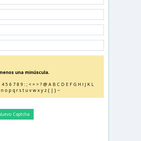
 menos una minúscula.
2 3 4 5 6 7 8 9 : ; < = > ? @ A B C D E F G H I J K L
n o p q r s t u v w x y z { | } ~