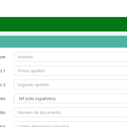
re
o 1
o 2
nto
nto
ico