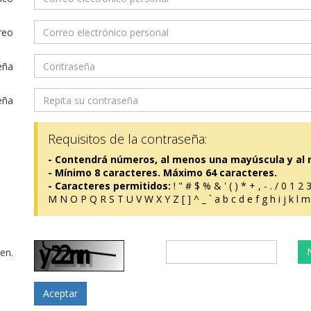
reo
eña
eña
Requisitos de la contraseña:
- Contendrá números, al menos una mayúscula y al
- Mínimo 8 caracteres. Máximo 64 caracteres.
- Caracteres permitidos:
! " # $ % & ' ( ) * + , - . / 0 1 
M N O P Q R S T U V W X Y Z [ ] ^ _ ` a b c d e f g h i j k l m 
en.