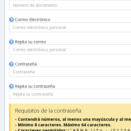
Correo Electrónico
Repita su correo
Contraseña
Repita su contraseña
Requisitos de la contraseña:
- Contendrá números, al menos una mayúscula y al me
- Mínimo 8 caracteres. Máximo 64 caracteres.
- Caracteres permitidos:
! " # $ % & ' ( ) * + , - . / 0 1 2 