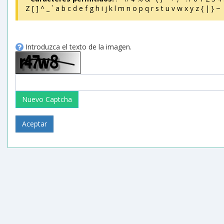
Z [ ] ^ _ ` a b c d e f g h i j k l m n o p q r s t u v w x y z { | } ~
Introduzca el texto de la imagen.